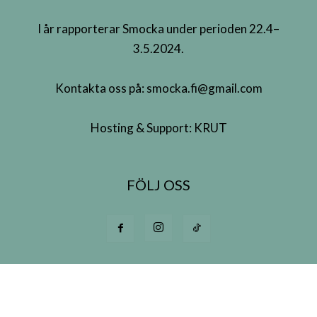
I år rapporterar Smocka under perioden 22.4–
3.5.2024.
Kontakta oss på:
smocka.fi@gmail.com
Hosting & Support:
KRUT
FÖLJ OSS