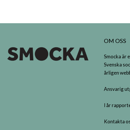
OM OSS
Smocka är e
Svenska soc
årligen webb
Ansvarig ut
I år rappor
Kontakta os