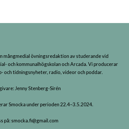
n mångmedial övningsredaktion av studerande vid
ial- och kommunalhögskolan och Arcada. Vi producerar
- och tidningsnyheter, radio, videor och poddar.
givare: Jenny Stenberg-Sirén
terar Smocka under perioden 22.4–3.5.2024.
s på:
smocka.fi@gmail.com