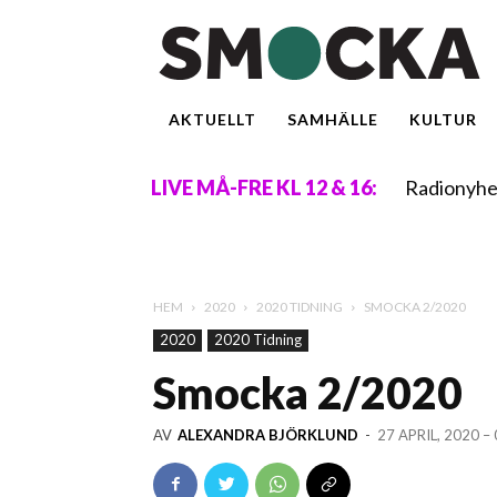
AKTUELLT
SAMHÄLLE
KULTUR
Radionyhe
LIVE MÅ-FRE KL 12 & 16:
HEM
2020
2020 TIDNING
SMOCKA 2/2020
2020
2020 Tidning
Smocka 2/2020
AV
ALEXANDRA BJÖRKLUND
-
27 APRIL, 2020 –