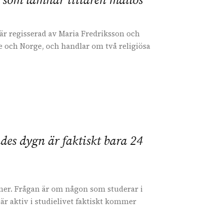
a som lämnar tittaren mållös
är regisserad av Maria Fredriksson och
ge och Norge, och handlar om två religiösa
es dygn är faktiskt bara 24
 mer. Frågan är om någon som studerar i
r aktiv i studielivet faktiskt kommer