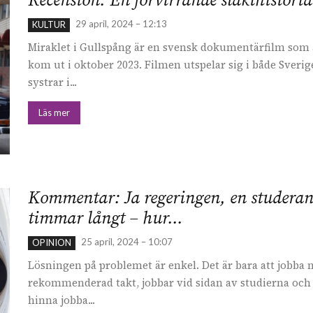
Recension: En förvirrande släkthistori
29 april, 2024 – 12:13
KULTUR
Miraklet i Gullspång är en svensk dokumentärfilm som 
kom ut i oktober 2023. Filmen utspelar sig i både Sveri
systrar i...
Läs mer
Kommentar: Ja regeringen, en studerand
timmar långt – hur...
25 april, 2024 – 10:07
OPINION
Lösningen på problemet är enkel. Det är bara att jobba
rekommenderad takt, jobbar vid sidan av studierna och ä
hinna jobba...