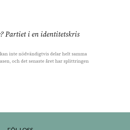
Partiet i en identitetskris
skan inte nödvändigtvis delar helt samma
rbasen, och det senaste året har splittringen
FÖLJ OSS