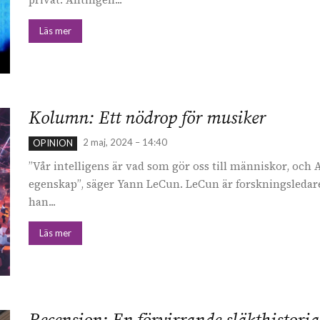
Läs mer
Kolumn: Ett nödrop för musiker
2 maj, 2024 – 14:40
OPINION
”Vår intelligens är vad som gör oss till människor, och 
egenskap”, säger Yann LeCun. LeCun är forskningsledar
han...
Läs mer