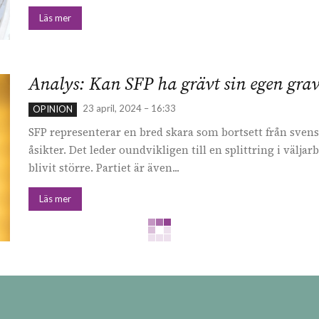
Läs mer
Analys: Kan SFP ha grävt sin egen grav? 
23 april, 2024 – 16:33
OPINION
SFP representerar en bred skara som bortsett från sven
åsikter. Det leder oundvikligen till en splittring i välja
blivit större. Partiet är även...
Läs mer