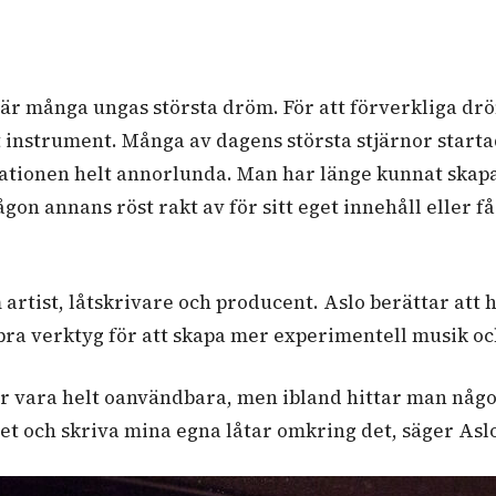
k är många ungas största dröm. För att förverkliga d
t instrument. Många av dagens största stjärnor starta
ituationen helt annorlunda. Man har länge kunnat sk
on annans röst rakt av för sitt eget innehåll eller f
om artist, låtskrivare och producent. Aslo berättar att
ra verktyg för att skapa mer experimentell musik och 
vara helt oanvändbara, men ibland hittar man någont
 det och skriva mina egna låtar omkring det, säger Asl