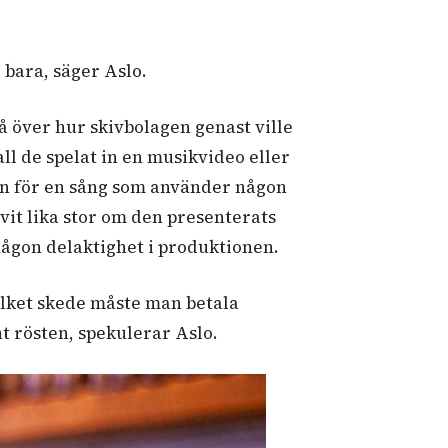
r bara, säger Aslo.
å över hur skivbolagen genast ville
all de spelat in en musikvideo eller
en för en sång som använder någon
vit lika stor om den presenterats
någon delaktighet i produktionen.
vilket skede måste man betala
nt rösten, spekulerar Aslo.