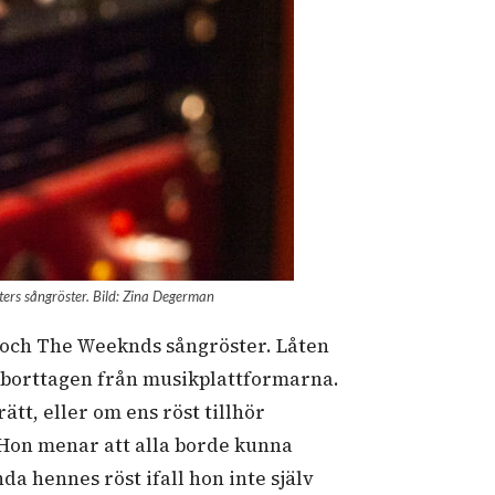
ters sångröster. Bild: Zina Degerman
 och The Weeknds sångröster. Låten
en borttagen från musikplattformarna.
tt, eller om ens röst tillhör
 Hon menar att alla borde kunna
 hennes röst ifall hon inte själv