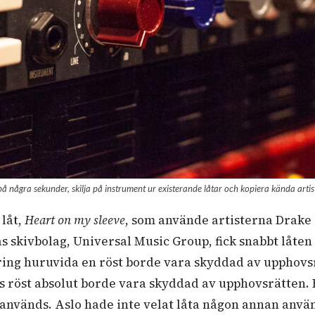
å några sekunder, skilja på instrument ur existerande låtar och kopiera kända artis
 låt,
Heart on my sleeve
, som använde artisterna Drake
as skivbolag, Universal Music Group, fick snabbt låt
ing huruvida en röst borde vara skyddad av upphovsrä
ns röst absolut borde vara skyddad av upphovsrätten.
nvänds. Aslo hade inte velat låta någon annan använda