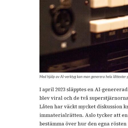
Med hjälp av AI-verktyg kan man generera hela låttexter p
I april 2023 släpptes en AI-genererad
blev viral och de två superstjärnorn
Låten har väckt mycket diskussion kr
immaterialrätten. Aslo tycker att e
bestämma över hur den egna rösten a