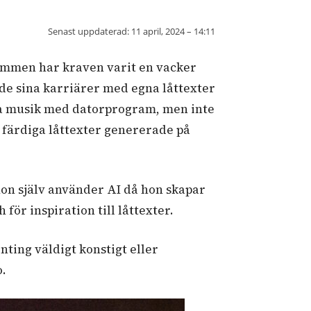
Senast uppdaterad:
11 april, 2024 – 14:11
römmen har kraven varit en vacker
de sina karriärer med egna låttexter
apa musik med datorprogram, men inte
å färdiga låttexter genererade på
 hon själv använder AI då hon skapar
för inspiration till låttexter.
ing väldigt konstigt eller
o.