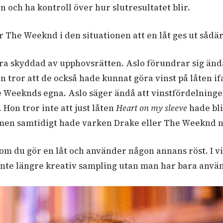
 och ha kontroll över hur slutresultatet blir.
r The Weeknd i den situationen att en låt ges ut sådä
 vara skyddad av upphovsrätten. Aslo förundrar sig änd
on tror att de också hade kunnat göra vinst på låten if
 Weeknds egna. Aslo säger ändå att vinstfördelning
Hon tror inte att just låten
Heart on my sleeve
hade bli
 men samtidigt hade varken Drake eller The Weeknd 
t om du gör en låt och använder någon annans röst. I 
 inte längre kreativ sampling utan man har bara anvä