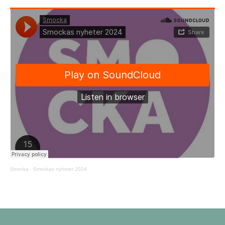
Smocka
·
Smockas nyheter 2024