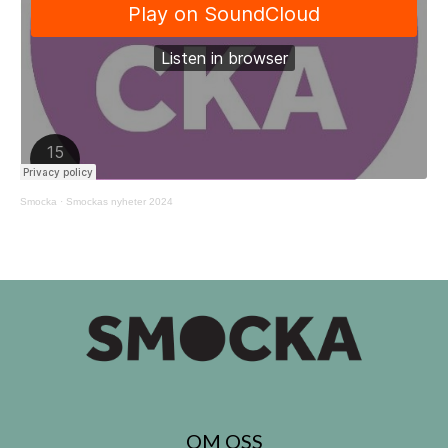
Smocka
·
Smockas nyheter 2024
OM OSS