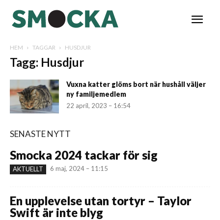
HEM
TAGGAR
HUSDJUR
Tagg: Husdjur
Vuxna katter glöms bort när hushåll väljer
ny familjemedlem
22 april, 2023 – 16:54
SENASTE NYTT
Smocka 2024 tackar för sig
6 maj, 2024 – 11:15
AKTUELLT
En upplevelse utan tortyr – Taylor
Swift är inte blyg