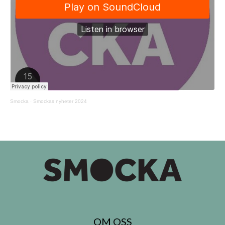
Smocka
·
Smockas nyheter 2024
OM OSS