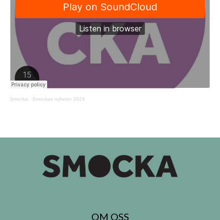
Smocka
·
Smockas nyheter 2024
OM OSS