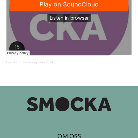
Smocka
·
Smockas nyheter 2024
OM OSS