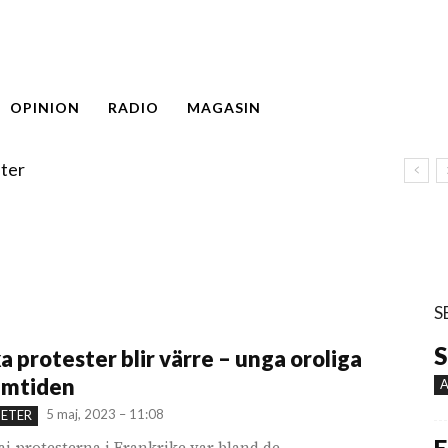
OPINION
RADIO
MAGASIN
ter
S
S
a protester blir värre – unga oroliga
amtiden
A
5 maj, 2023 – 11:08
HETER
aj-protesterna i Frankrike var bland de