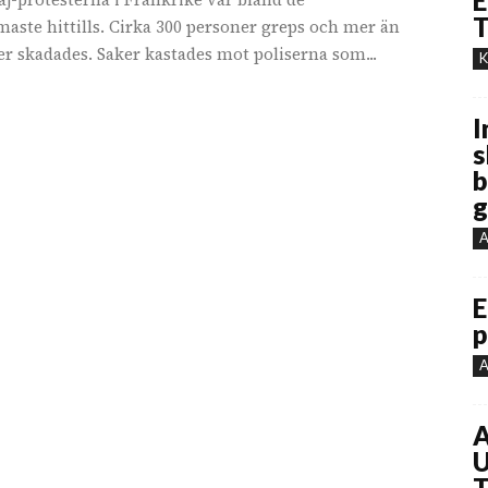
E
T
aste hittills. Cirka 300 personer greps och mer än
er skadades. Saker kastades mot poliserna som...
K
I
s
b
g
A
E
p
A
A
U
T