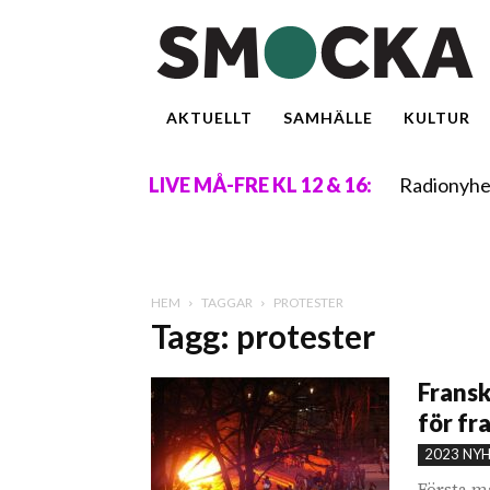
AKTUELLT
SAMHÄLLE
KULTUR
Radionyhe
LIVE MÅ-FRE KL 12 & 16:
HEM
TAGGAR
PROTESTER
Tagg: protester
Fransk
för fr
2023 NY
Första m