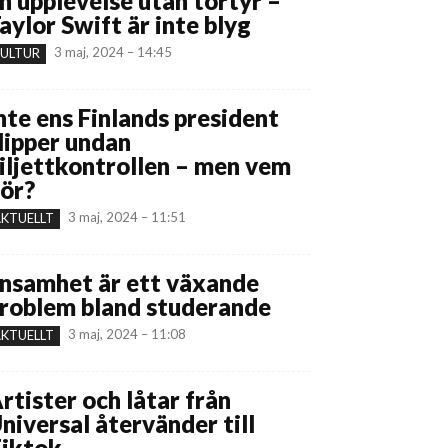
n upplevelse utan tortyr –
aylor Swift är inte blyg
3 maj, 2024 – 14:45
ULTUR
nte ens Finlands president
lipper undan
iljettkontrollen – men vem
ör?
3 maj, 2024 – 11:51
KTUELLT
nsamhet är ett växande
roblem bland studerande
3 maj, 2024 – 11:08
KTUELLT
rtister och låtar från
niversal återvänder till
iktok