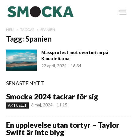
HEM
TAGGAR
SPANIEN
Tagg: Spanien
Massprotest mot överturism på
Kanarieöarna
22 april, 2024 – 16:34
SENASTE NYTT
Smocka 2024 tackar för sig
6 maj, 2024 – 11:15
AKTUELLT
En upplevelse utan tortyr – Taylor
Swift är inte blyg