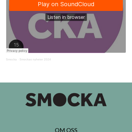
Smocka
·
Smockas nyheter 2024
OM OSS