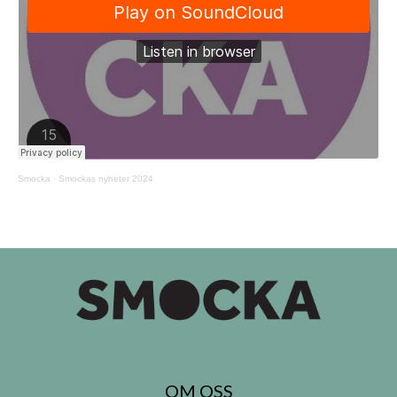
Smocka
·
Smockas nyheter 2024
OM OSS