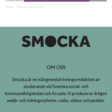
Smocka
·
Smockas nyheter 2024
OM OSS
Smocka är en mångmedial övningsredaktion av
studerande vid Svenska social- och
kommunalhögskolan och Arcada. Vi producerar årligen
webb- och tidningsnyheter, radio, videor och poddar.