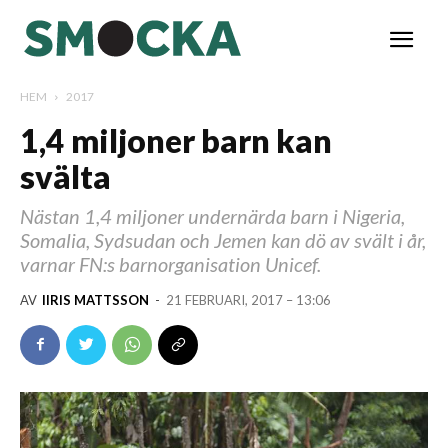
HEM
2017
1,4 miljoner barn kan
svälta
Nästan 1,4 miljoner undernärda barn i Nigeria,
Somalia, Sydsudan och Jemen kan dö av svält i år,
varnar FN:s barnorganisation Unicef.
AV
IIRIS MATTSSON
-
21 FEBRUARI, 2017 – 13:06