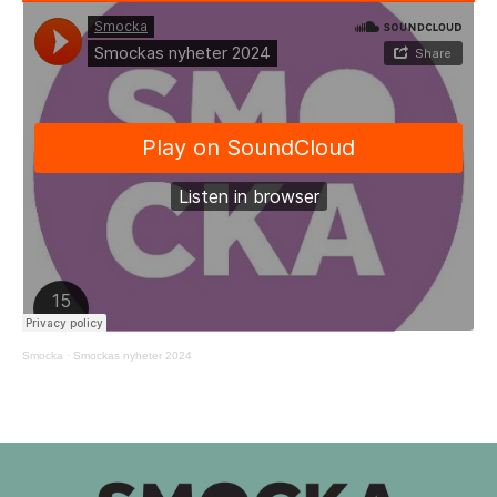
Smocka
·
Smockas nyheter 2024