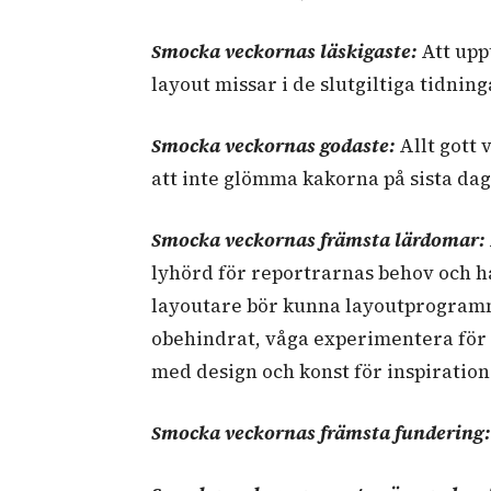
Smocka veckornas läskigaste:
Att upp
layout missar i de slutgiltiga tidnin
Smocka veckornas godaste:
Allt gott 
att inte glömma kakorna på sista dag
Smocka veckornas främsta lärdomar:
lyhörd för reportrarnas behov och ha 
layoutare bör kunna layoutprogramm
obehindrat, våga experimentera för a
med design och konst för inspiration
Smocka veckornas främsta fundering