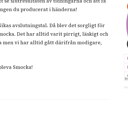
t se slutresultaten av tidningarna och att få
ningen du producerat i händerna!
ikas avslutningstal. Då blev det sorgligt för
mocka. Det har alltid varit pirrigt, läskigt och
men vi har alltid gått därifrån modigare,
ppleva Smocka!
Sm