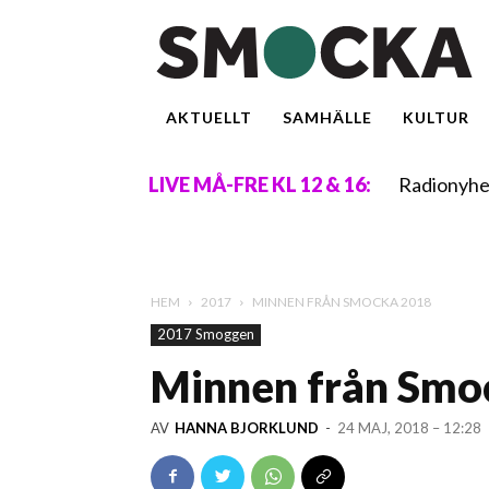
AKTUELLT
SAMHÄLLE
KULTUR
Radionyhe
LIVE MÅ-FRE KL 12 & 16:
HEM
2017
MINNEN FRÅN SMOCKA 2018
2017 Smoggen
Minnen från Smo
AV
HANNA BJORKLUND
-
24 MAJ, 2018 – 12:28