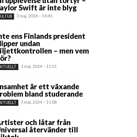
n upplevelse utan tortyr –
aylor Swift är inte blyg
3 maj, 2024 – 14:45
ULTUR
nte ens Finlands president
lipper undan
iljettkontrollen – men vem
ör?
3 maj, 2024 – 11:51
KTUELLT
nsamhet är ett växande
roblem bland studerande
3 maj, 2024 – 11:08
KTUELLT
rtister och låtar från
niversal återvänder till
iktok