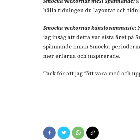
Smocka veckornas mest spännande:
at
hålla tidningen du layoutat och tid
Smocka veckornas känslosammaste:
N
jag insåg att detta var sista året på S
spännande innan Smocka-perioderna 
mer erfarna och inspirerade.
Tack för att jag fått vara med och u