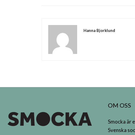
Hanna Bjorklund
OM OSS
Smocka är e
Svenska soc