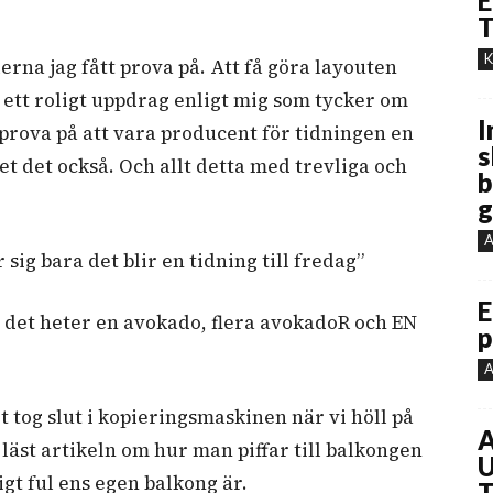
E
T
K
lerna jag fått prova på. Att få göra layouten
n ett roligt uppdrag enligt mig som tycker om
I
å prova på att vara producent för tidningen en
s
t det också. Och allt detta med trevliga och
b
g
A
 sig bara det blir en tidning till fredag”
E
 det heter en avokado, flera avokadoR och EN
p
A
 tog slut i kopieringsmaskinen när vi höll på
A
a läst artikeln om hur man piffar till balkongen
U
gt ful ens egen balkong är.
T