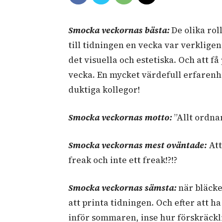
Smocka veckornas bästa:
De olika rol
till tidningen en vecka var verklige
det visuella och estetiska. Och att f
vecka. En mycket värdefull erfarenhe
duktiga kollegor!
Smocka veckornas motto:
”Allt ordnar
Smocka veckornas mest oväntade:
Att
freak och inte ett freak!?!?
Smocka veckornas sämsta:
när bläcket
att printa tidningen. Och efter att h
inför sommaren, inse hur förskräckli