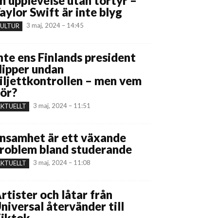
n upplevelse utan tortyr –
aylor Swift är inte blyg
3 maj, 2024 – 14:45
ULTUR
nte ens Finlands president
lipper undan
iljettkontrollen – men vem
ör?
3 maj, 2024 – 11:51
KTUELLT
nsamhet är ett växande
roblem bland studerande
3 maj, 2024 – 11:08
KTUELLT
rtister och låtar från
niversal återvänder till
iktok