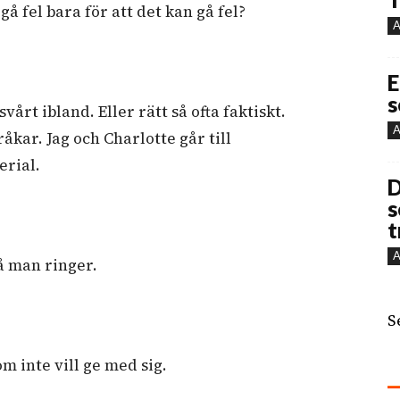
 fel bara för att det kan gå fel?
A
E
s
vårt ibland. Eller rätt så ofta faktiskt.
A
kar. Jag och Charlotte går till
erial.
D
s
t
A
å man ringer.
S
m inte vill ge med sig.