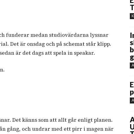
E
T
K
I
n och funderar medan studiovärdarna lyssnar
s
al. Det är onsdag och på schemat står klipp.
b
edan är det dags att spela in speakar.
g
A
an.
E
p
A
A
nar. Det känns som att allt går enligt planen.
U
 nån gång, och undrar med ett pirr i magen när
T