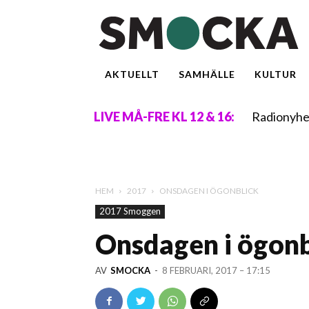
AKTUELLT
SAMHÄLLE
KULTUR
Radionyhe
LIVE MÅ-FRE KL 12 & 16:
HEM
2017
ONSDAGEN I ÖGONBLICK
2017 Smoggen
Onsdagen i ögonb
AV
SMOCKA
-
8 FEBRUARI, 2017 – 17:15