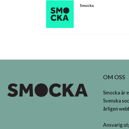
Smocka
OM OSS
Smocka är e
Svenska soc
årligen webb
Ansvarig ut