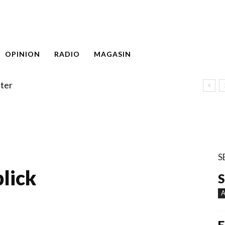
OPINION
RADIO
MAGASIN
ter
S
lick
S
A