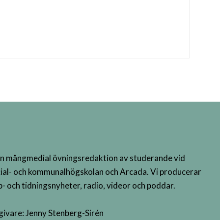
n mångmedial övningsredaktion av studerande vid
ial- och kommunalhögskolan och Arcada. Vi producerar
- och tidningsnyheter, radio, videor och poddar.
givare: Jenny Stenberg-Sirén