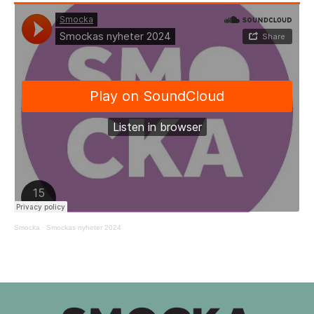
Smocka
·
Smockas nyheter 2024