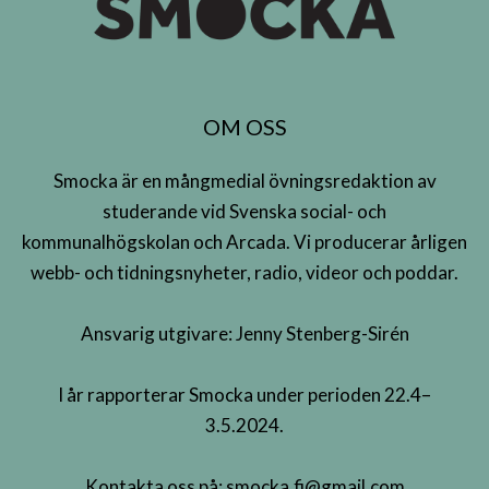
OM OSS
Smocka är en mångmedial övningsredaktion av
studerande vid Svenska social- och
kommunalhögskolan och Arcada. Vi producerar årligen
webb- och tidningsnyheter, radio, videor och poddar.
Ansvarig utgivare: Jenny Stenberg-Sirén
I år rapporterar Smocka under perioden 22.4–
3.5.2024.
Kontakta oss på:
smocka.fi@gmail.com