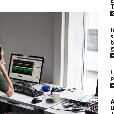
E
T
K
I
s
b
g
A
E
p
A
A
U
T