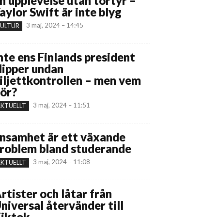
n upplevelse utan tortyr –
aylor Swift är inte blyg
3 maj, 2024 – 14:45
ULTUR
nte ens Finlands president
lipper undan
iljettkontrollen – men vem
ör?
3 maj, 2024 – 11:51
KTUELLT
nsamhet är ett växande
roblem bland studerande
3 maj, 2024 – 11:08
KTUELLT
rtister och låtar från
niversal återvänder till
iktok