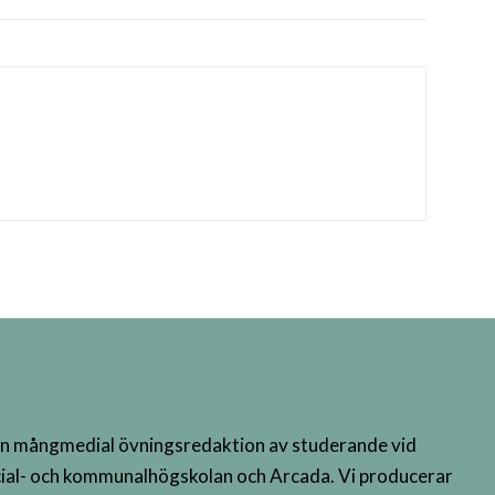
n mångmedial övningsredaktion av studerande vid
ial- och kommunalhögskolan och Arcada. Vi producerar