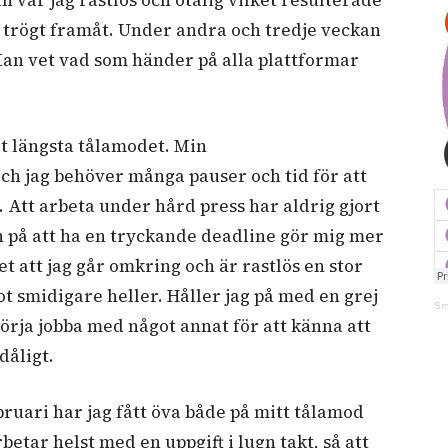
gt trögt framåt. Under andra och tredje veckan
Man vet vad som händer på alla plattformar
et längsta tålamodet. Min
ch jag behöver många pauser och tid för att
. Att arbeta under hård press har aldrig gjort
en på att ha en tryckande deadline gör mig mer
et att jag går omkring och är rastlös en stor
ot smidigare heller. Håller jag på med en grej
Sm
börja jobba med något annat för att känna att
dåligt.
ruari har jag fått öva både på mitt tålamod
betar helst med en uppgift i lugn takt, så att