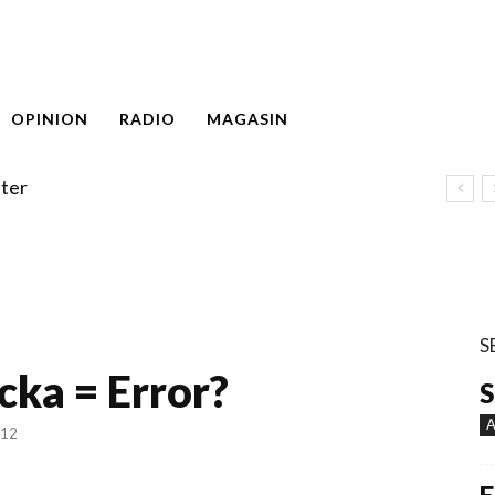
OPINION
RADIO
MAGASIN
ter
S
cka = Error?
S
A
:12