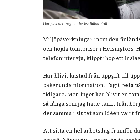
Här gick det trögt. Foto: Mathilda Kull
Miljöpåverkningar inom den finländs
och höjda tomtpriser i Helsingfors. H
telefonintervju, klippt ihop ett insla
Har blivit kastad från uppgift till up
bakgrundsinformation. Tagit reda på
tidigare. Men inget har blivit en total
så långa som jag hade tänkt från bör
densamma i slutet som idéen varit fr
Att sitta en hel arbetsdag framför da
bra på. Någonsin. Under första veckan