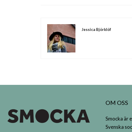
Jessica Björklöf
OM OSS
Smocka är e
Svenska soc