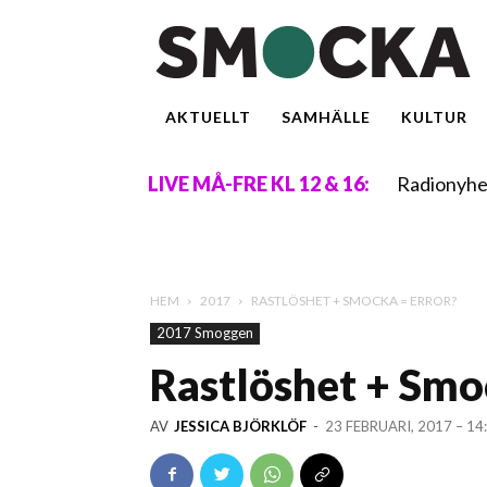
AKTUELLT
SAMHÄLLE
KULTUR
Radionyhe
LIVE MÅ-FRE KL 12 & 16:
HEM
2017
RASTLÖSHET + SMOCKA = ERROR?
2017 Smoggen
Rastlöshet + Smo
AV
JESSICA BJÖRKLÖF
-
23 FEBRUARI, 2017 – 14