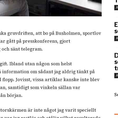
A
E
s
ka gruvdriften, att bo på Busholmen, sportlov
A
ar gått på presskonferens, gjort
g och sänt telegram.
D
s
pgift. Ibland utan någon som helst
t
 information om sådant jag aldrig tänkt på
A
 flopp. Jovisst, vissa artiklar kanske inte blev
jan, samtidigt som vinkeln sällan var
S
ån början.
torskärmen är inte något jag varit speciellt
 var jag rastlös och otålig vilket resulterade