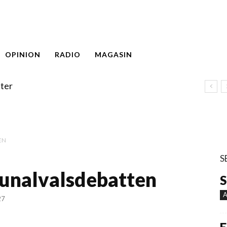
OPINION
RADIO
MAGASIN
ter
EN
S
nalvalsdebatten
S
A
27