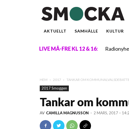
AKTUELLT
SAMHÄLLE
KULTUR
Radionyhe
LIVE MÅ-FRE KL 12 & 16:
HEM
2017
TANKAR OM KOMMUNALVALSDEBATT
2017 Smoggen
Tankar om kommu
AV
CAMILLA MAGNUSSON
-
2 MARS, 2017 – 14: