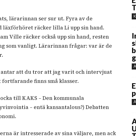
E
T
K
lats, lärarinnan ser sur ut. Fyra av de
d läxförhöret räcker lilla Li upp sin hand.
I
am Ville räcker också upp sin hand, resten
s
ing som vanligt. Lärarinnan frågar: var är de
b
r.
g
A
antar att du tror att jag varit och intervjuat
t fortfarande finns små klasser.
E
p
 Smocka till KAKS – Den kommunala
A
hyvinvointia – entä kansantalous?) Debatten
onomi.
A
U
ikerna är intresserade av sina väljare, men ack
T