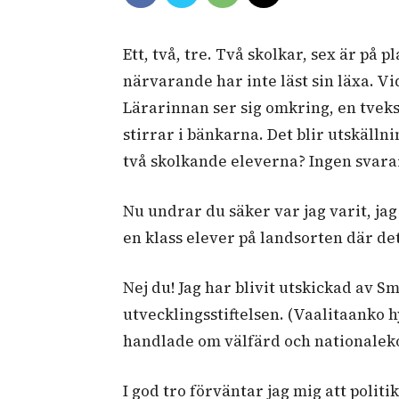
Ett, två, tre. Två skolkar, sex är på p
närvarande har inte läst sin läxa. Vi
Lärarinnan ser sig omkring, en tveks
stirrar i bänkarna. Det blir utskälln
två skolkande eleverna? Ingen svara
Nu undrar du säker var jag varit, jag 
en klass elever på landsorten där de
Nej du! Jag har blivit utskickad av
utvecklingsstiftelsen. (Vaalitaanko 
handlade om välfärd och nationalek
I god tro förväntar jag mig att polit