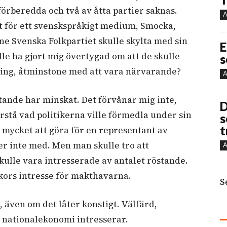
 förberedda och två av åtta partier saknas.
A
t för ett svenskspråkigt medium, Smocka,
one Svenska Folkpartiet skulle skylta med sin
E
le ha gjort mig övertygad om att de skulle
s
lning, åtminstone med att vara närvarande?
A
stande har minskat. Det förvånar mig inte,
D
örstå vad politikerna ville förmedla under sin
s
t
ns mycket att göra för en representant av
er inte med. Men man skulle tro att
A
kulle vara intresserade av antalet röstande.
kors intresse för makthavarna.
S
 även om det låter konstigt. Välfärd,
t nationalekonomi intresserar.