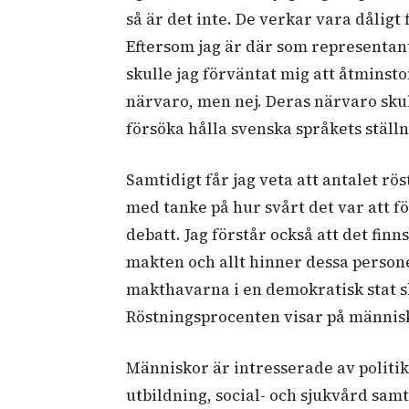
så är det inte. De verkar vara dåligt
Eftersom jag är där som representan
skulle jag förväntat mig att åtminst
närvaro, men nej. Deras närvaro skul
försöka hålla svenska språkets stäl
Samtidigt får jag veta att antalet rö
med tanke på hur svårt det var att f
debatt. Jag förstår också att det fin
makten och allt hinner dessa person
makthavarna i en demokratisk stat s
Röstningsprocenten visar på männis
Människor är intresserade av politik,
utbildning, social- och sjukvård sam