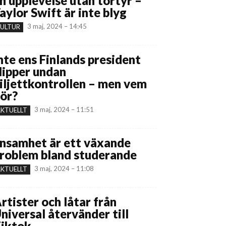
n upplevelse utan tortyr –
aylor Swift är inte blyg
3 maj, 2024 – 14:45
ULTUR
nte ens Finlands president
lipper undan
iljettkontrollen – men vem
ör?
3 maj, 2024 – 11:51
KTUELLT
nsamhet är ett växande
roblem bland studerande
3 maj, 2024 – 11:08
KTUELLT
rtister och låtar från
niversal återvänder till
iktok