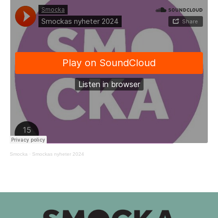
Smocka
·
Smockas nyheter 2024