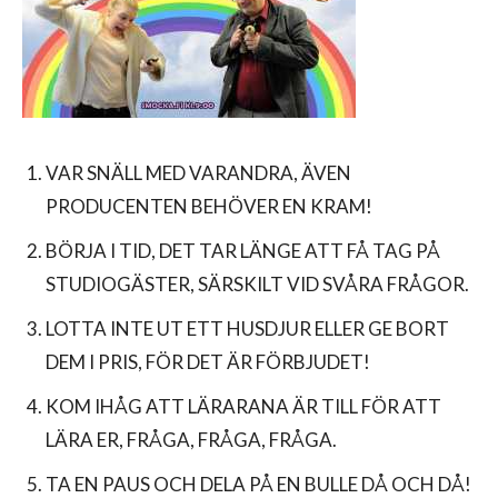
VAR SNÄLL MED VARANDRA, ÄVEN
PRODUCENTEN BEHÖVER EN KRAM!
BÖRJA I TID, DET TAR LÄNGE ATT FÅ TAG PÅ
STUDIOGÄSTER, SÄRSKILT VID SVÅRA FRÅGOR.
LOTTA INTE UT ETT HUSDJUR ELLER GE BORT
DEM I PRIS, FÖR DET ÄR FÖRBJUDET!
KOM IHÅG ATT LÄRARANA ÄR TILL FÖR ATT
LÄRA ER, FRÅGA, FRÅGA, FRÅGA.
TA EN PAUS OCH DELA PÅ EN BULLE DÅ OCH DÅ!