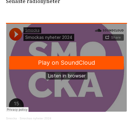
Senaste radionyheter
Smocka
·
Smockas nyheter 2024