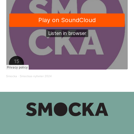
Smocka
·
Smockas nyheter 2024