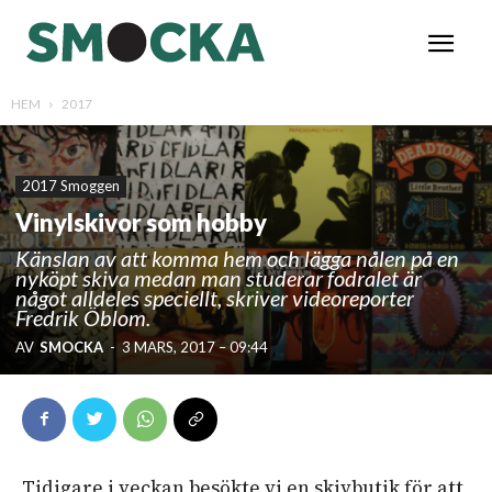
HEM
2017
2017 Smoggen
Vinylskivor som hobby
Känslan av att komma hem och lägga nålen på en
nyköpt skiva medan man studerar fodralet är
något alldeles speciellt, skriver videoreporter
Fredrik Öblom.
AV
SMOCKA
-
3 MARS, 2017 – 09:44
Tidigare i veckan besökte vi en skivbutik för att