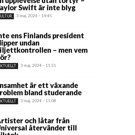
n upplevelse utan tortyr –
aylor Swift är inte blyg
3 maj, 2024 – 14:45
ULTUR
nte ens Finlands president
lipper undan
iljettkontrollen – men vem
ör?
3 maj, 2024 – 11:51
KTUELLT
nsamhet är ett växande
roblem bland studerande
3 maj, 2024 – 11:08
KTUELLT
rtister och låtar från
niversal återvänder till
iktok