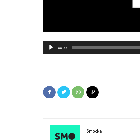
Ljudspelare
00:00
Smocka