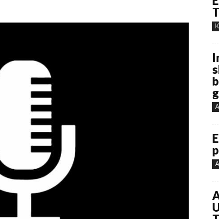
E
T
K
I
s
b
g
A
E
p
A
A
U
T