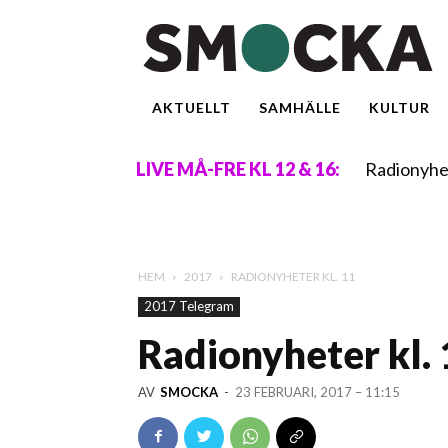
AKTUELLT
SAMHÄLLE
KULTUR
Radionyhe
LIVE MÅ-FRE KL 12 & 16:
HEM
2017
RADIONYHETER KL. 11
2017 Telegram
Radionyheter kl.
AV
SMOCKA
-
23 FEBRUARI, 2017 – 11:15