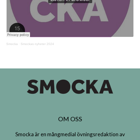
Smocka
·
Smockas nyheter 2024
OM OSS
Smocka är en mångmedial övningsredaktion av