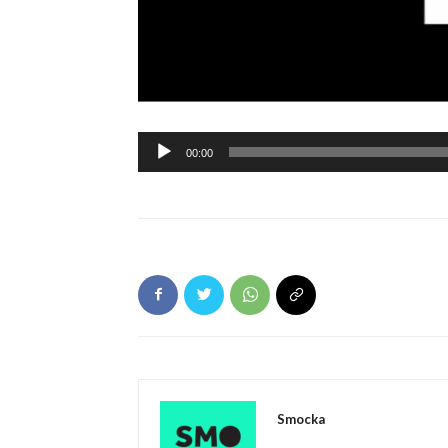
Ljudspelare
00:00
Smocka