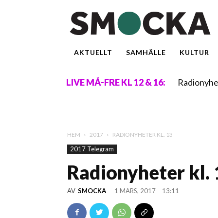
AKTUELLT
SAMHÄLLE
KULTUR
Radionyhe
LIVE MÅ-FRE KL 12 & 16:
HEM
2017
RADIONYHETER KL. 13
2017 Telegram
Radionyheter kl.
AV
SMOCKA
-
1 MARS, 2017 – 13:11