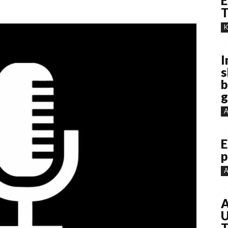
E
T
K
I
s
b
g
A
E
p
A
A
U
T