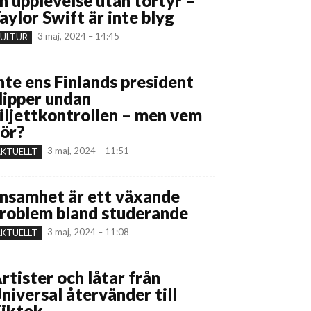
n upplevelse utan tortyr –
aylor Swift är inte blyg
3 maj, 2024 – 14:45
ULTUR
nte ens Finlands president
lipper undan
iljettkontrollen – men vem
ör?
3 maj, 2024 – 11:51
KTUELLT
nsamhet är ett växande
roblem bland studerande
3 maj, 2024 – 11:08
KTUELLT
rtister och låtar från
niversal återvänder till
iktok