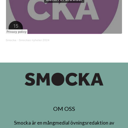
Smocka
·
Smockas nyheter 2024
OM OSS
Smocka är en mångmedial övningsredaktion av