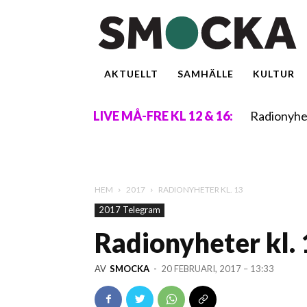
AKTUELLT
SAMHÄLLE
KULTUR
Radionyhe
LIVE MÅ-FRE KL 12 & 16:
HEM
2017
RADIONYHETER KL. 13
2017 Telegram
Radionyheter kl.
AV
SMOCKA
-
20 FEBRUARI, 2017 – 13:33