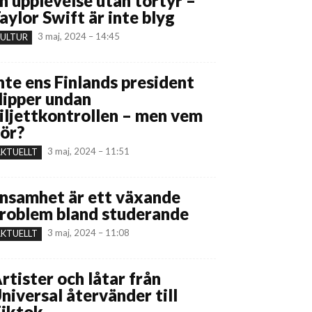
n upplevelse utan tortyr –
aylor Swift är inte blyg
3 maj, 2024 – 14:45
ULTUR
nte ens Finlands president
lipper undan
iljettkontrollen – men vem
ör?
3 maj, 2024 – 11:51
KTUELLT
nsamhet är ett växande
roblem bland studerande
3 maj, 2024 – 11:08
KTUELLT
rtister och låtar från
niversal återvänder till
iktok