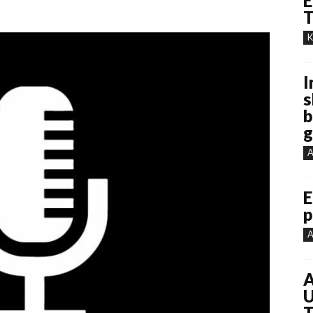
E
T
K
I
s
b
g
A
E
p
A
A
U
T