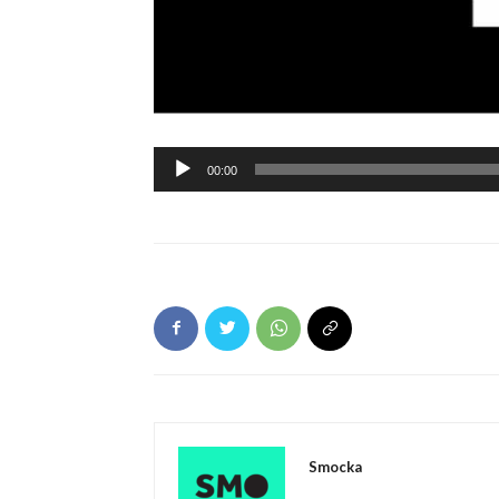
Ljudspelare
00:00
Smocka