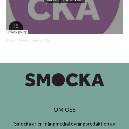
Smocka
·
Smockas nyheter 2024
OM OSS
Smocka är en mångmedial övningsredaktion av