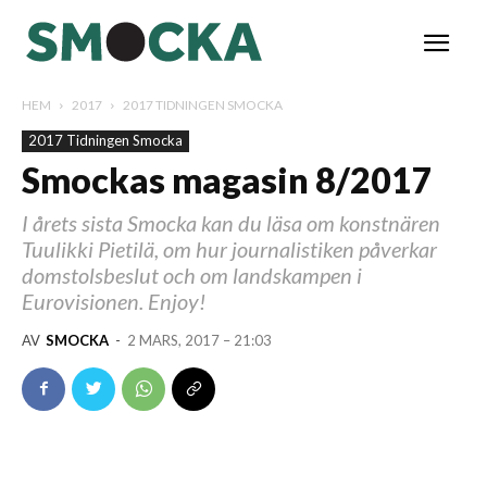
HEM
2017
2017 TIDNINGEN SMOCKA
2017 Tidningen Smocka
Smockas magasin 8/2017
I årets sista Smocka kan du läsa om konstnären
Tuulikki Pietilä, om hur journalistiken påverkar
domstolsbeslut och om landskampen i
Eurovisionen. Enjoy!
AV
SMOCKA
-
2 MARS, 2017 – 21:03