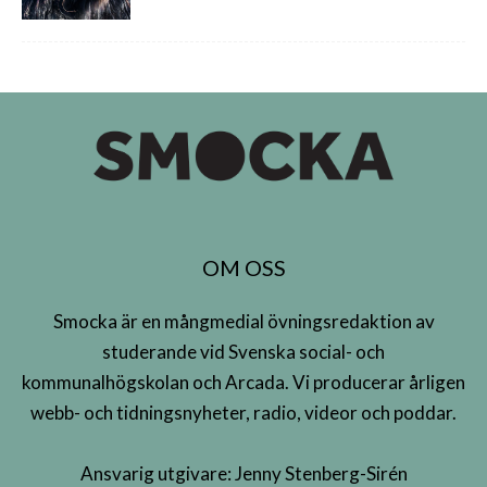
OM OSS
Smocka är en mångmedial övningsredaktion av
studerande vid Svenska social- och
kommunalhögskolan och Arcada. Vi producerar årligen
webb- och tidningsnyheter, radio, videor och poddar.
Ansvarig utgivare: Jenny Stenberg-Sirén