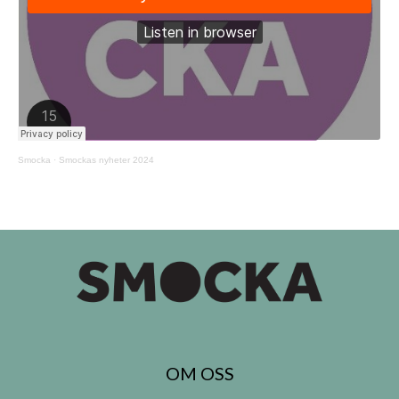
Smocka
·
Smockas nyheter 2024
OM OSS