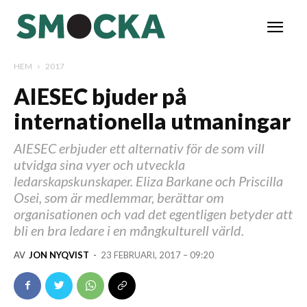
HEM
2017
AIESEC bjuder på
internationella utmaningar
AIESEC erbjuder ett alternativ för de som vill
utvidga sina vyer och utveckla
ledarskapskunskaper. Eliza Barkane och Priscilla
Osei, som är medlemmar, berättar om
organisationen och vad det egentligen betyder att
bli en bra ledare i en mångkulturell värld.
AV
JON NYQVIST
-
23 FEBRUARI, 2017 – 09:20