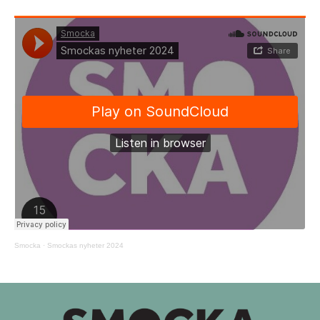
Smocka
·
Smockas nyheter 2024