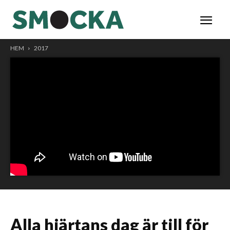
HEM
2017
Alla hjärtans dag är till för