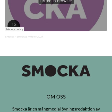
Smocka
·
Smockas nyheter 2024
OM OSS
Smocka är en mångmedial övningsredaktion av