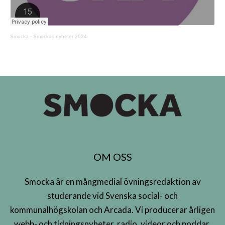
Smocka
·
Smockas nyheter 2024
OM OSS
Smocka är en mångmedial övningsredaktion av
studerande vid Svenska social- och
kommunalhögskolan och Arcada. Vi producerar årligen
webb- och tidningsnyheter, radio, videor och poddar.