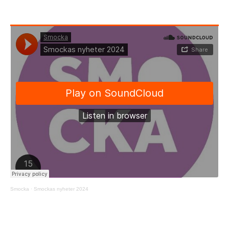
Smocka
·
Smockas nyheter 2024