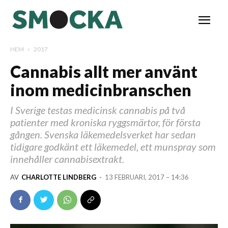
HEM
2017
Cannabis allt mer använt
inom medicinbranschen
I Sverige testas medicinsk cannabis på två
patienter med kroniska ryggsmärtor, för första
gången. Svenska läkemedelsverket har sedan
tidigare godkänt ett läkemedel, ett munspray som
innehåller cannabisextrakt.
AV
CHARLOTTE LINDBERG
-
13 FEBRUARI, 2017 – 14:36