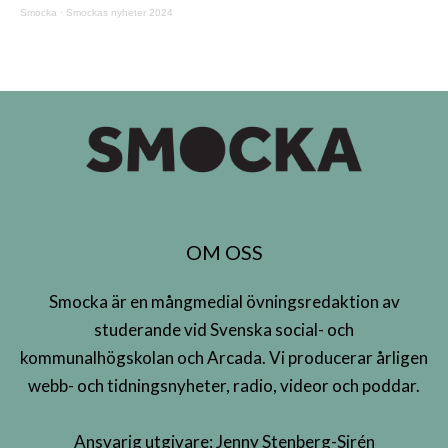
Smocka
·
Smockas nyheter 2024
OM OSS
Smocka är en mångmedial övningsredaktion av
studerande vid Svenska social- och
kommunalhögskolan och Arcada. Vi producerar årligen
webb- och tidningsnyheter, radio, videor och poddar.
Ansvarig utgivare: Jenny Stenberg-Sirén