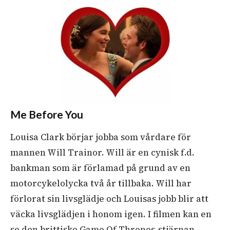
Me Before You
Louisa Clark börjar jobba som vårdare för
mannen Will Trainor. Will är en cynisk f.d.
bankman som är förlamad på grund av en
motorcykelolycka två år tillbaka. Will har
förlorat sin livsglädje och Louisas jobb blir att
väcka livsglädjen i honom igen. I filmen kan en
se den brittiske Game Of Thrones-stjärnan