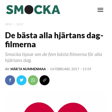
HEM
2017
De bästa alla hjärtans dag-
filmerna
Smocka tipsar om de fem bästa filmerna för alla
hjärtans dag.
AV
MÄRTA NUMMENMAA
-
14 FEBRUARI, 2017 – 15:59