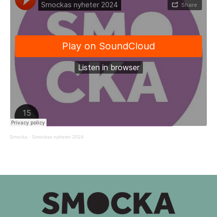
Smocka
·
Smockas nyheter 2024