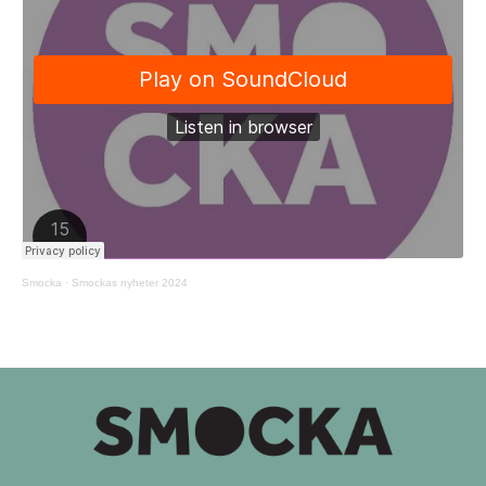
Smocka
·
Smockas nyheter 2024