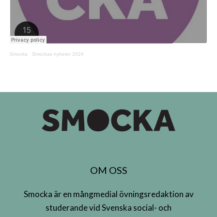
Smocka
·
Smockas nyheter 2024
OM OSS
Smocka är en mångmedial övningsredaktion av
studerande vid Svenska social- och