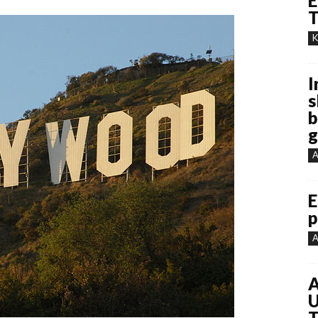
E
T
K
I
s
b
g
A
E
p
A
A
U
T