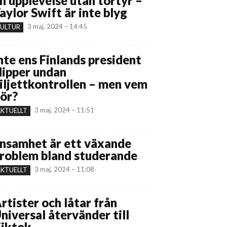
n upplevelse utan tortyr –
aylor Swift är inte blyg
3 maj, 2024 – 14:45
ULTUR
nte ens Finlands president
lipper undan
iljettkontrollen – men vem
ör?
3 maj, 2024 – 11:51
KTUELLT
nsamhet är ett växande
roblem bland studerande
3 maj, 2024 – 11:08
KTUELLT
rtister och låtar från
niversal återvänder till
iktok