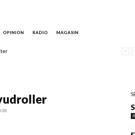
OPINION
RADIO
MAGASIN
ter
S
vudroller
S
3:38
A