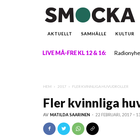
AKTUELLT
SAMHÄLLE
KULTUR
Radionyhe
LIVE MÅ-FRE KL 12 & 16:
HEM
2017
FLER KVINNLIGA HUVUDROLLER
Fler kvinnliga hu
AV
MATILDA SAARINEN
-
22 FEBRUARI, 2017 – 1