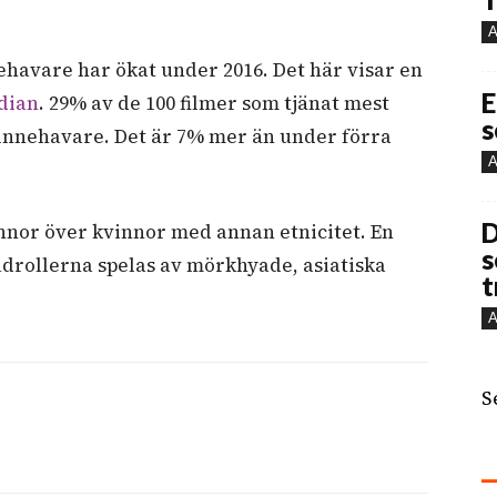
A
havare har ökat under 2016. Det här visar en
E
dian
. 29% av de 100 filmer som tjänat mest
s
innehavare. Det är 7% mer än under förra
A
D
nnor över kvinnor med annan etnicitet. En
s
udrollerna spelas av mörkhyade, asiatiska
t
A
S