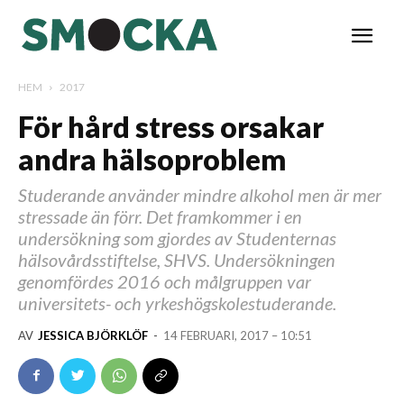
HEM
2017
För hård stress orsakar
andra hälsoproblem
Studerande använder mindre alkohol men är mer
stressade än förr. Det framkommer i en
undersökning som gjordes av Studenternas
hälsovårdsstiftelse, SHVS. Undersökningen
genomfördes 2016 och målgruppen var
universitets- och yrkeshögskolestuderande.
AV
JESSICA BJÖRKLÖF
-
14 FEBRUARI, 2017 – 10:51