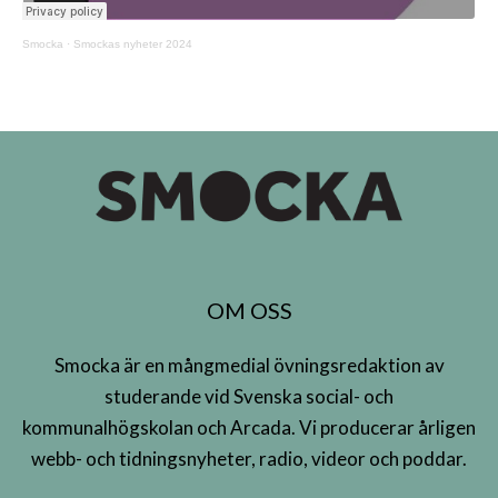
Smocka
·
Smockas nyheter 2024
OM OSS
Smocka är en mångmedial övningsredaktion av
studerande vid Svenska social- och
kommunalhögskolan och Arcada. Vi producerar årligen
webb- och tidningsnyheter, radio, videor och poddar.