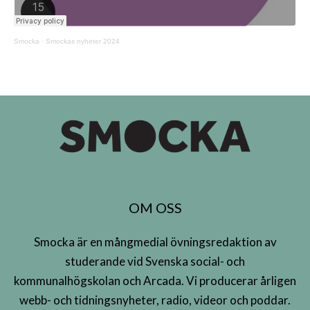
Smocka
·
Smockas nyheter 2024
OM OSS
Smocka är en mångmedial övningsredaktion av
studerande vid Svenska social- och
kommunalhögskolan och Arcada. Vi producerar årligen
webb- och tidningsnyheter, radio, videor och poddar.