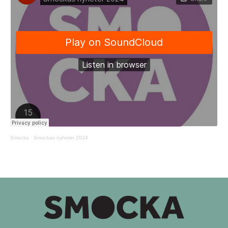
Smocka
·
Smockas nyheter 2024