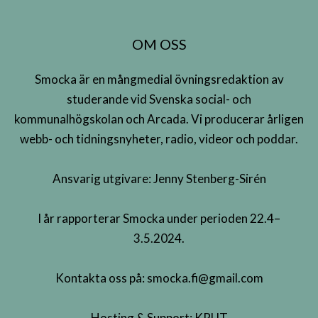
OM OSS
Smocka är en mångmedial övningsredaktion av
studerande vid Svenska social- och
kommunalhögskolan och Arcada. Vi producerar årligen
webb- och tidningsnyheter, radio, videor och poddar.
Ansvarig utgivare: Jenny Stenberg-Sirén
I år rapporterar Smocka under perioden 22.4–
3.5.2024.
Kontakta oss på:
smocka.fi@gmail.com
Hosting & Support:
KRUT