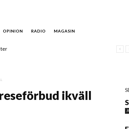
OPINION
RADIO
MAGASIN
ter
LL
S
inreseförbud ikväll
S
A