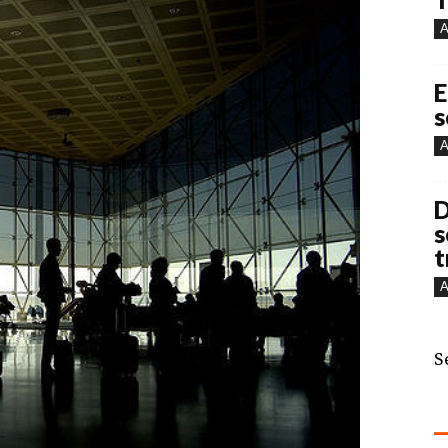
A
E
s
A
D
s
t
A
S