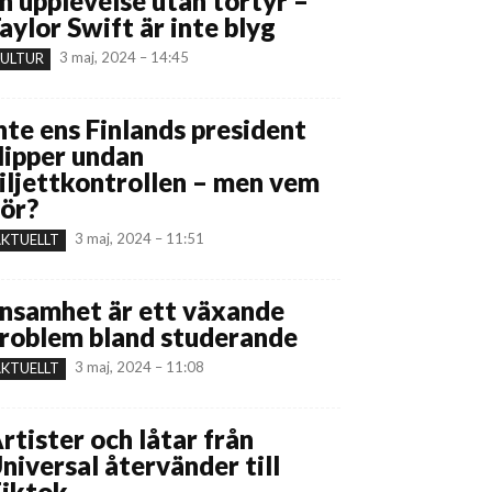
n upplevelse utan tortyr –
aylor Swift är inte blyg
3 maj, 2024 – 14:45
ULTUR
nte ens Finlands president
lipper undan
iljettkontrollen – men vem
ör?
3 maj, 2024 – 11:51
KTUELLT
nsamhet är ett växande
roblem bland studerande
3 maj, 2024 – 11:08
KTUELLT
rtister och låtar från
niversal återvänder till
iktok