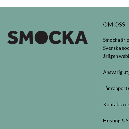
OM OSS
Smocka är e
Svenska soc
årligen webb
Ansvarig ut
I år rappor
Kontakta os
Hosting & S