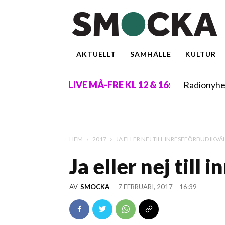
AKTUELLT
SAMHÄLLE
KULTUR
Radionyhe
LIVE MÅ-FRE KL 12 & 16:
HEM
2017
JA ELLER NEJ TILL INRESEFÖRBUD IKVÄ
Ja eller nej till 
AV
SMOCKA
-
7 FEBRUARI, 2017 – 16:39