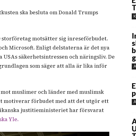
E
T
tkusten
ska
besluta
om
Donald
Trumps
K
I
0
storföretag motsätter sig inreseförbudet
.
s
och Microsoft.
Enligt
delstaterna
är
det
nya
b
a
USAs
säkerhetsintressen
och
näringsliv
. De
g
grundlagen
som
säger
att
alla
är
lika
inför
A
E
mot
muslimer
och
länder
med
muslimsk
p
t motiverar förbudet med att det utgör ett
A
kanska justitieministeriet har försvarat
ska Yle.
A
U
T