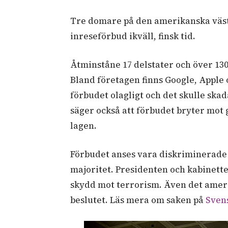
Tre
domare
på
den
amerikanska
väs
inreseförbud
ikväll,
finsk
tid.
Åtminståne 17
delstater
och
över
13
Bland företagen finns Google, Apple 
förbudet
olagligt
och
det
skulle
skad
säger
också att
förbudet
bryter
mot
lagen
.
Förbudet
anses vara
diskriminerade
majoritet
.
Presidenten och kabinette
skydd mot terrorism. Även det ameri
beslutet. Läs mera om saken på
Sven