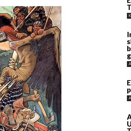
E
T
K
I
s
b
g
A
E
p
A
A
U
T