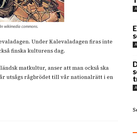
A
från wikimedia commons.
E
s
alevaladagen. Under Kalevaladagen firas inte
A
kså finska kulturens dag.
D
finländsk matkultur, anser att man också ska
s
år utsågs rågbrödet till vår nationalrätt i en
t
A
S