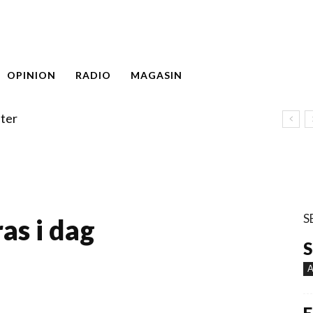
OPINION
RADIO
MAGASIN
ter
S
as i dag
S
A