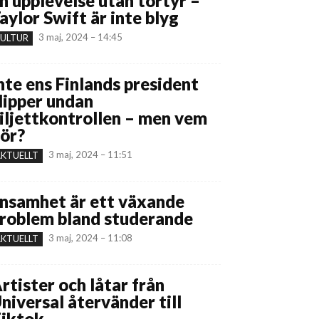
n upplevelse utan tortyr –
aylor Swift är inte blyg
3 maj, 2024 – 14:45
ULTUR
nte ens Finlands president
lipper undan
iljettkontrollen – men vem
ör?
3 maj, 2024 – 11:51
KTUELLT
nsamhet är ett växande
roblem bland studerande
3 maj, 2024 – 11:08
KTUELLT
rtister och låtar från
niversal återvänder till
iktok