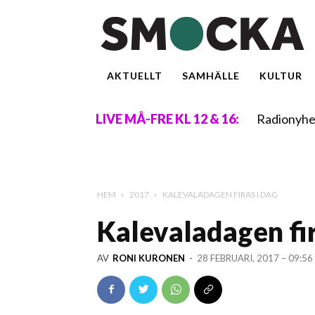
AKTUELLT
SAMHÄLLE
KULTUR
Radionyhe
LIVE MÅ-FRE KL 12 & 16:
HEM
2017
KALEVALADAGEN FIRAS I DAG
Kalevaladagen fir
AV
RONI KURONEN
-
28 FEBRUARI, 2017 – 09:56