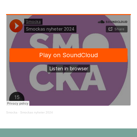
Smocka
·
Smockas nyheter 2024