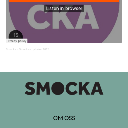
Smocka
·
Smockas nyheter 2024
OM OSS