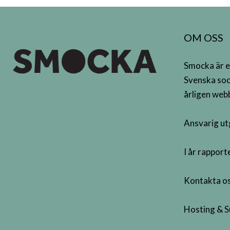
OM OSS
Smocka är e
Svenska soc
årligen webb
Ansvarig ut
I år rappor
Kontakta os
Hosting & S