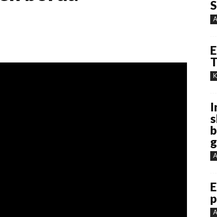
S
A
E
T
K
I
s
b
g
A
E
p
A