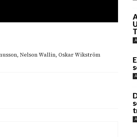
A
U
T
A
nusson, Nelson Wallin, Oskar Wikström
E
s
A
D
s
t
A