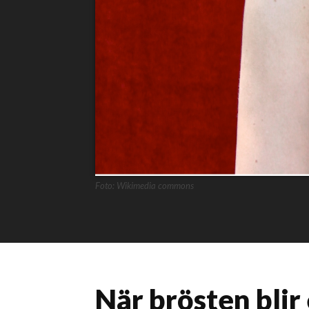
Foto: Wikimedia commons
När brösten blir