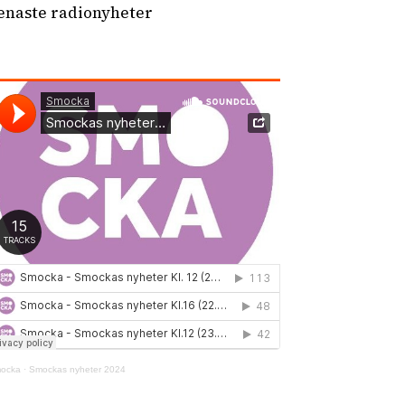
enaste radionyheter
ocka
·
Smockas nyheter 2024