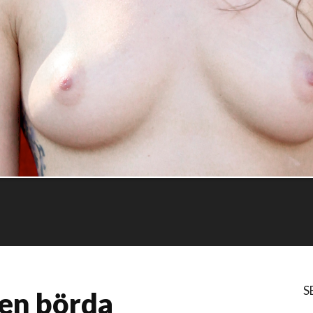
S
 en börda