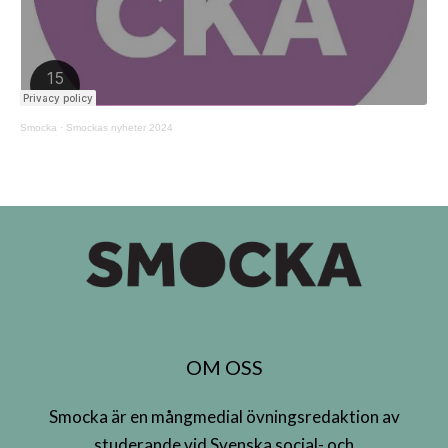
Smocka
·
Smockas nyheter 2024
OM OSS
Smocka är en mångmedial övningsredaktion av
studerande vid Svenska social- och